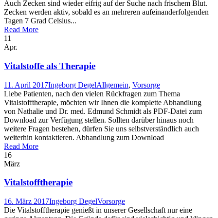
Auch Zecken sind wieder eifrig auf der Suche nach frischem Blut.
Zecken werden aktiv, sobald es an mehreren aufeinanderfolgenden
Tagen 7 Grad Celsius...
Read More
11
Apr.
Vitalstoffe als Therapie
11. April 2017
Ingeborg Degel
Allgemein
,
Vorsorge
Liebe Patienten, nach den vielen Rückfragen zum Thema
Vitalstofftherapie, möchten wir Ihnen die komplette Abhandlung
von Nathalie und Dr. med. Edmund Schmidt als PDF-Datei zum
Download zur Verfügung stellen. Sollten darüber hinaus noch
weitere Fragen bestehen, dürfen Sie uns selbstverständlich auch
weiterhin kontaktieren. Abhandlung zum Download
Read More
16
März
Vitalstofftherapie
16. März 2017
Ingeborg Degel
Vorsorge
Die Vitalstofftherapie genießt in unserer Gesellschaft nur eine