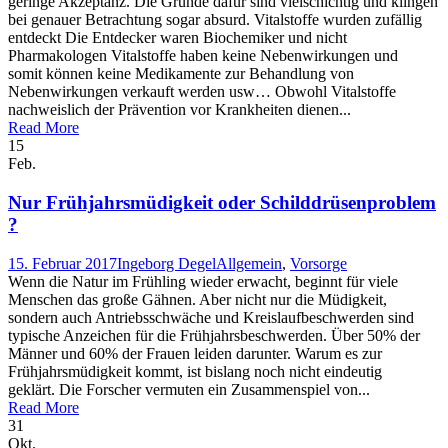
geringe Akzeptanz. Die Gründe dafür sind vielschichtig und klingen
bei genauer Betrachtung sogar absurd. Vitalstoffe wurden zufällig
entdeckt Die Entdecker waren Biochemiker und nicht
Pharmakologen Vitalstoffe haben keine Nebenwirkungen und
somit können keine Medikamente zur Behandlung von
Nebenwirkungen verkauft werden usw… Obwohl Vitalstoffe
nachweislich der Prävention vor Krankheiten dienen...
Read More
15
Feb.
Nur Frühjahrsmüdigkeit oder Schilddrüsenproblem
?
15. Februar 2017
Ingeborg Degel
Allgemein
,
Vorsorge
Wenn die Natur im Frühling wieder erwacht, beginnt für viele
Menschen das große Gähnen. Aber nicht nur die Müdigkeit,
sondern auch Antriebsschwäche und Kreislaufbeschwerden sind
typische Anzeichen für die Frühjahrsbeschwerden. Über 50% der
Männer und 60% der Frauen leiden darunter. Warum es zur
Frühjahrsmüdigkeit kommt, ist bislang noch nicht eindeutig
geklärt. Die Forscher vermuten ein Zusammenspiel von...
Read More
31
Okt.