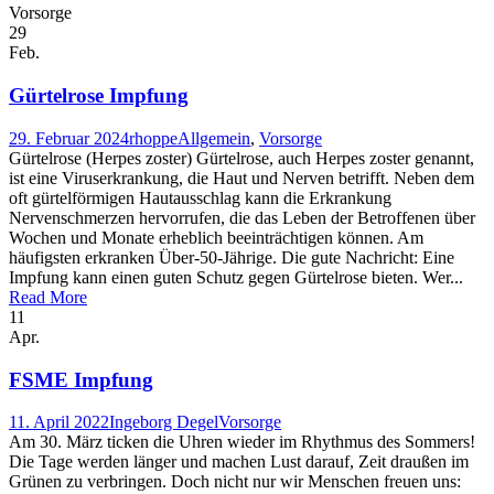
Vorsorge
29
Feb.
Gürtelrose Impfung
29. Februar 2024
rhoppe
Allgemein
,
Vorsorge
Gürtelrose (Herpes zoster) Gürtelrose, auch Herpes zoster genannt,
ist eine Viruserkrankung, die Haut und Nerven betrifft. Neben dem
oft gürtelförmigen Hautausschlag kann die Erkrankung
Nervenschmerzen hervorrufen, die das Leben der Betroffenen über
Wochen und Monate erheblich beeinträchtigen können. Am
häufigsten erkranken Über-50-Jährige. Die gute Nachricht: Eine
Impfung kann einen guten Schutz gegen Gürtelrose bieten. Wer...
Read More
11
Apr.
FSME Impfung
11. April 2022
Ingeborg Degel
Vorsorge
Am 30. März ticken die Uhren wieder im Rhythmus des Sommers!
Die Tage werden länger und machen Lust darauf, Zeit draußen im
Grünen zu verbringen. Doch nicht nur wir Menschen freuen uns: