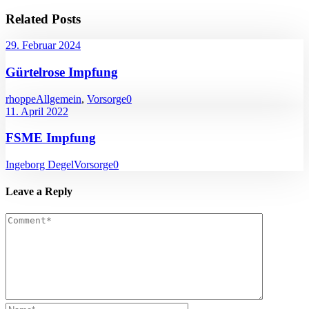
Related Posts
29. Februar 2024
Gürtelrose Impfung
rhoppe
Allgemein
,
Vorsorge
0
11. April 2022
FSME Impfung
Ingeborg Degel
Vorsorge
0
Leave a Reply